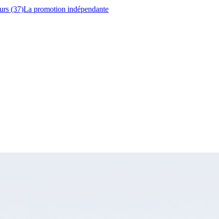
urs (37)
La promotion indépendante