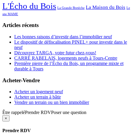
L'Écho du Bois
La Maison du Bois
La Grande Bretèche
Le
site MAME
Articles récents
Les bonnes raisons d’investir dans l’immobilier neuf
Le dispositif de défiscalisation PINEL+ pour investir dans le
neuf
Découvrez TARGA, votre futur chez-vous!
CARRÉ RABELAIS, logements neufs à Tours-Centre
Première pierre de l’Écho du Bois, un programme mixte et
durable à Tours
Acheter-Vendre
Acheter un logement neuf
Acheter un terrain à bâtir
Vendre un terrain ou un bien immobilier
Être rappelé
Prendre RDV
Poser une question
×
Prendre RDV