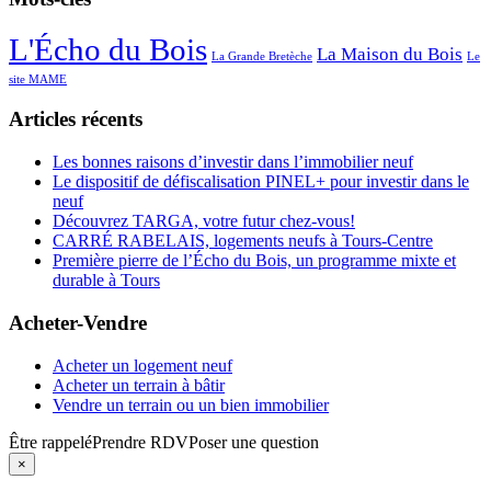
L'Écho du Bois
La Maison du Bois
La Grande Bretèche
Le
site MAME
Articles récents
Les bonnes raisons d’investir dans l’immobilier neuf
Le dispositif de défiscalisation PINEL+ pour investir dans le
neuf
Découvrez TARGA, votre futur chez-vous!
CARRÉ RABELAIS, logements neufs à Tours-Centre
Première pierre de l’Écho du Bois, un programme mixte et
durable à Tours
Acheter-Vendre
Acheter un logement neuf
Acheter un terrain à bâtir
Vendre un terrain ou un bien immobilier
Être rappelé
Prendre RDV
Poser une question
×