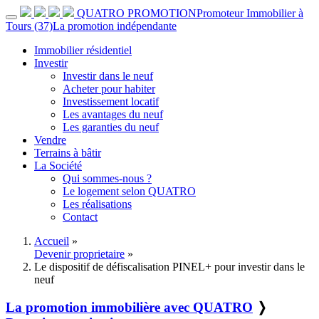
QUATRO PROMOTION
Promoteur Immobilier à
Tours (37)
La promotion indépendante
Immobilier résidentiel
Investir
Investir dans le neuf
Acheter pour habiter
Investissement locatif
Les avantages du neuf
Les garanties du neuf
Vendre
Terrains à bâtir
La Société
Qui sommes-nous ?
Le logement selon QUATRO
Les réalisations
Contact
Accueil
»
Devenir proprietaire
»
Le dispositif de défiscalisation PINEL+ pour investir dans le
neuf
La promotion immobilière avec QUATRO
❭