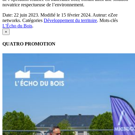
novatrice respectueuse de l’environnement.
Date:
22 juin 2023.
Modifié le
15 février 2024.
Auteur:
eZee
networks.
Catégories
Développement du territoire
.
Mots-clés
L'Écho du Bois
.
×
QUATRO PROMOTION