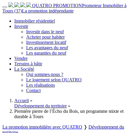
QUATRO PROMOTION
Promoteur Immobilier à
Tours (37)
La promotion indépendante
Immobilier résidentiel
Investir
Investir dans le neuf
Acheter pour habiter
Investissement locatif
Les avantages du neuf
Les garanties du neuf
Vendre
Terrains à bâtir
La Société
Qui sommes-nous ?
Le logement selon QUATRO
Les réalisations
Contact
Accueil
»
Développement du territoire
»
Première pierre de l’Écho du Bois, un programme mixte et
durable à Tours
La promotion immobilière avec QUATRO
❭
Développement du
territoire