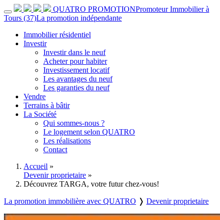
QUATRO PROMOTION
Promoteur Immobilier à
Tours (37)
La promotion indépendante
Immobilier résidentiel
Investir
Investir dans le neuf
Acheter pour habiter
Investissement locatif
Les avantages du neuf
Les garanties du neuf
Vendre
Terrains à bâtir
La Société
Qui sommes-nous ?
Le logement selon QUATRO
Les réalisations
Contact
Accueil
»
Devenir proprietaire
»
Découvrez TARGA, votre futur chez-vous!
La promotion immobilière avec QUATRO
❭
Devenir proprietaire