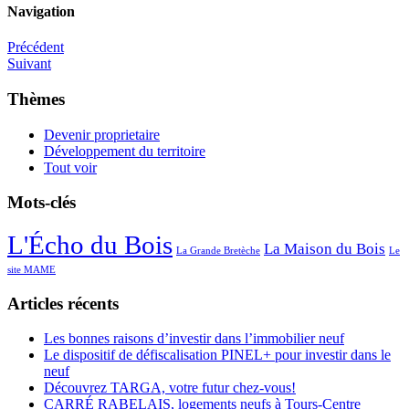
Navigation
Précédent
Suivant
Thèmes
Devenir proprietaire
Développement du territoire
Tout voir
Mots-clés
L'Écho du Bois
La Maison du Bois
La Grande Bretèche
Le
site MAME
Articles récents
Les bonnes raisons d’investir dans l’immobilier neuf
Le dispositif de défiscalisation PINEL+ pour investir dans le
neuf
Découvrez TARGA, votre futur chez-vous!
CARRÉ RABELAIS, logements neufs à Tours-Centre