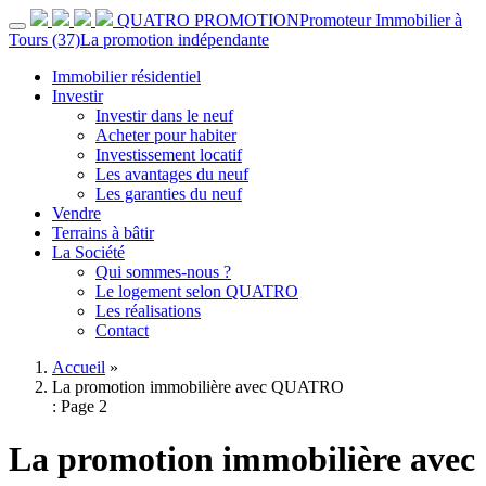
QUATRO PROMOTION
Promoteur Immobilier à
Tours (37)
La promotion indépendante
Immobilier résidentiel
Investir
Investir dans le neuf
Acheter pour habiter
Investissement locatif
Les avantages du neuf
Les garanties du neuf
Vendre
Terrains à bâtir
La Société
Qui sommes-nous ?
Le logement selon QUATRO
Les réalisations
Contact
Accueil
»
La promotion immobilière avec QUATRO
: Page 2
La promotion immobilière avec