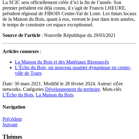
La SCIC sera officiellement créée d’ici la fin de l’année. Son
premier président est déjà connu, il s’agit de Francis LHEURE,
président régional de FIBOIS Centre-Val de Loire. Les futurs locaux
de la Maison du Bois, quant à eux, verront le jour dans trois années,
le temps de construire cet espace exceptionnel.
Source de l’article
: Nouvelle République du 29/03/2021
Articles connexes
:
La Maison du Bois et des Matériaux Biosourcés
L’Écho du Bois, un nouveau quartier dynamique en centre-
ville de Tours
Date:
30 mars 2021.
Modifié le
28 février 2024.
Auteur:
eZee
networks.
Catégories
Développement du territoire
.
Mots-clés
L'Écho du Bois
,
La Maison du Bois
.
Navigation
Précédent
Suivant
Thèmes