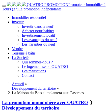
QUATRO PROMOTION
Promoteur Immobilier à
Tours (37)
La promotion indépendante
Immobilier résidentiel
Investir
Investir dans le neuf
Acheter pour habiter
Investissement locatif
Les avantages du neuf
Les garanties du neuf
Vendre
Terrains à bâtir
La Société
Qui sommes-nous ?
Le logement selon QUATRO
Les réalisations
Contact
Accueil
»
Développement du territoire
»
La Maison du Bois s’implantera aux Casernes
La promotion immobilière avec QUATRO
❭
Développement du territoire